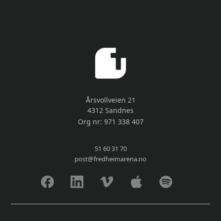
Årsvollveien 21
4312 Sandnes
Org nr: 971 338 407
51 60 31 70
post@fredheimarena.no