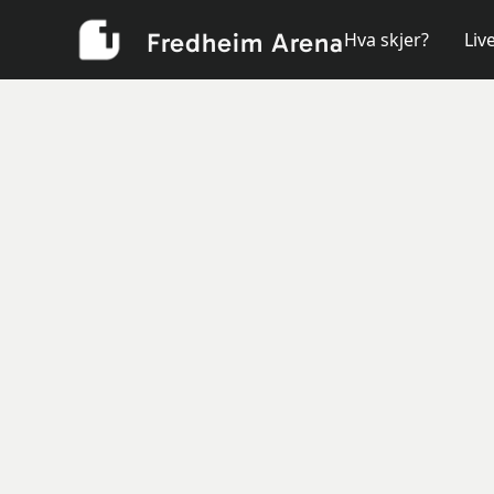
Fredheim Arena
Hva skjer?
Liv